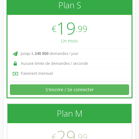
Plan S
19
€
.99
Un mois
Jusqu'à
240 000
demandes / jour
Aucune limite de demandes / seconde
Paiement mensuel
S'inscrire / Se connecter
Plan M
29
€
.99