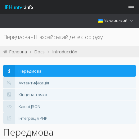
Yкраинский
Передмова - Шахрайський детектор руху
Головна
Docs
Introducción
Передмова
Аутентифікація
Кінцева точка
Ключі JSON
Інтеграція PHP
Передмова