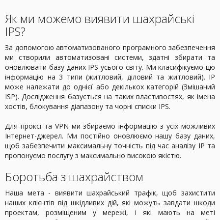
Як ми можемо виявити шахрайські
IPS?
За допомогою автоматизованого програмного забезпечення
ми створили автоматизовані системи, здатні збирати та
оновлювати базу даних IPS усього світу. Ми класифікуємо цю
інформацію на 3 типи (житловий, діловий та житловий). IP
може належати до однієї або декількох категорій (Змішаний
ISP). Дослідження базується на таких властивостях, як імена
хостів, блокування діапазону та чорні списки IPS.
Для проксі та VPN ми збираємо інформацію з усіх можливих
Інтернет-джерел. Ми постійно оновлюємо нашу базу даних,
щоб забезпечити максимальну точність під час аналізу ІР та
пропонуємо послугу з максимально високою якістю.
Боротьба з шахрайством
Наша мета - виявити шахрайський трафік, щоб захистити
наших клієнтів від шкідливих дій, які можуть завдати шкоди
проектам, розміщеним у мережі, і які мають на меті