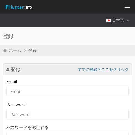
日本語
登録
ホーム
登録
登録
すでに登録？ここをクリック
Email
Password
パスワードを認証する